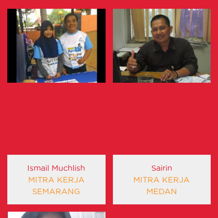
Ismail Muchlish
Sairin
MITRA KERJA
MITRA KERJA
SEMARANG
MEDAN