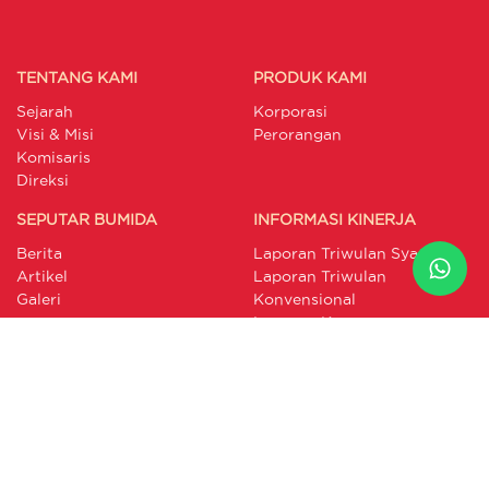
TENTANG KAMI
PRODUK KAMI
Sejarah
Korporasi
Visi & Misi
Perorangan
Komisaris
Direksi
SEPUTAR BUMIDA
INFORMASI KINERJA
Berita
Laporan Triwulan Syariah
Artikel
Laporan Triwulan
Galeri
Konvensional
Laporan Keuangan
Publikasi Pengaduan
Laporan GCG
Annual Report
Laporan Berkelanjutan
RAKB
LAYANAN PELANGGAN
INTERNAL PORTAL