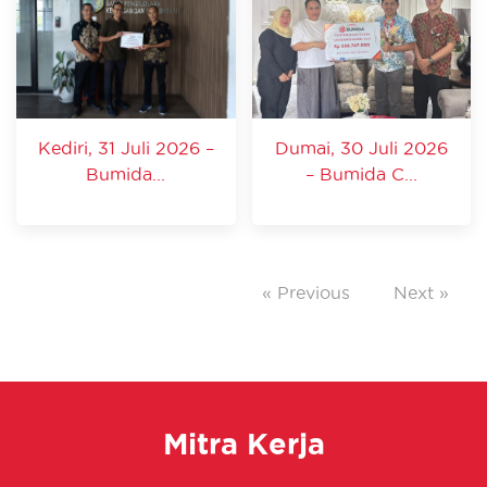
Kediri, 31 Juli 2026 –
Dumai, 30 Juli 2026
Bumida...
– Bumida C...
« Previous
Next »
Mitra Kerja