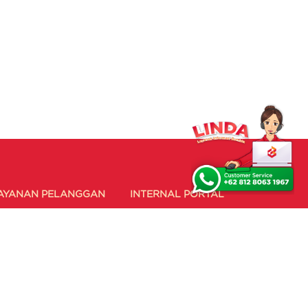
AYANAN PELANGGAN
INTERNAL PORTAL
orm SPPA
Link SDM
orm Klaim
Link Logistik
rosedur Layanan
Link IT
ormulir Pelaporan
BIMA