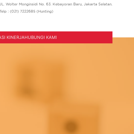
JL. Wolter Monginsidi No. 63. Kebayoran Baru, Jakarta Selatan.
Telp : (021) 7222685 (Hunting)
SI KINERJA
HUBUNGI KAMI