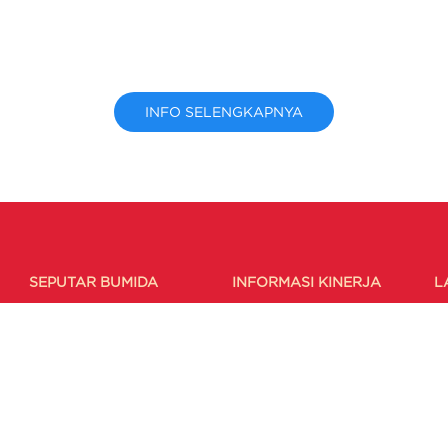
INFO SELENGKAPNYA
SEPUTAR BUMIDA
INFORMASI KINERJA
L
Berita
Laporan Triwulan Syariah
F
Artikel
Laporan Triwulan
F
Galeri
Konvensional
P
Laporan Keuangan
F
Publikasi Pengaduan
Laporan GCG
Annual Report