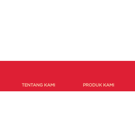
TENTANG KAMI
PRODUK KAMI
Sejarah
Korporasi
Visi & Misi
Perorangan
Komisaris
Direksi