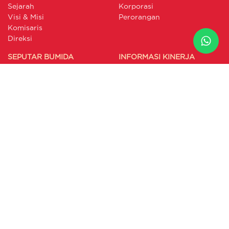
Sejarah
Korporasi
Visi & Misi
Perorangan
Komisaris
Direksi
SEPUTAR BUMIDA
INFORMASI KINERJA
Berita
Laporan Triwulan Syariah
Artikel
Laporan Triwulan
Galeri
Konvensional
Laporan Keuangan
Publikasi Pengaduan
Laporan GCG
Annual Report
Laporan Berkelanjutan
RAKB
LAYANAN PELANGGAN
INTERNAL PORTAL
Form SPPA
Link SDM
Form Klaim
Link Logistik
Prosedur Layanan
Link IT
Formulir Pelaporan
BIMA