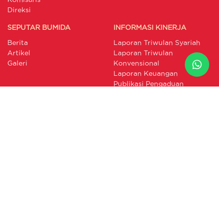
Direksi
SEPUTAR BUMIDA
INFORMASI KINERJA
Berita
Laporan Triwulan Syariah
Artikel
Laporan Triwulan
Galeri
Konvensional
Laporan Keuangan
Publikasi Pengaduan
Laporan GCG
Annual Report
Laporan Berkelanjutan
RAKB
LAYANAN PELANGGAN
INTERNAL PORTAL
Form SPPA
Link SDM
Form Klaim
Link Logistik
Prosedur Layanan
Link IT
Formulir Pelaporan
BIMA