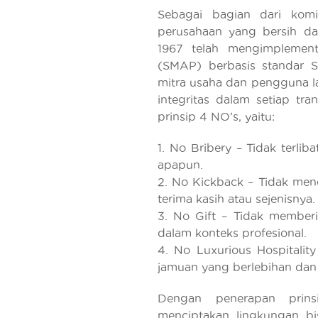
Sebagai bagian dari kom
perusahaan yang bersih da
1967 telah mengimplemen
(SMAP) berbasis standar S
mitra usaha dan pengguna 
integritas dalam setiap tr
prinsip 4 NO’s, yaitu:
1. No Bribery – Tidak terl
apapun.
2. No Kickback – Tidak me
terima kasih atau sejenisnya.
3. No Gift – Tidak member
dalam konteks profesional.
4. No Luxurious Hospitalit
jamuan yang berlebihan dan 
Dengan penerapan prinsi
menciptakan lingkungan bis