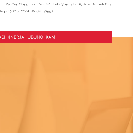
JL. Wolter Monginsidi No. 63. Kebayoran Baru, Jakarta Selatan.
Telp : (021) 7222685 (Hunting)
SI KINERJA
HUBUNGI KAMI