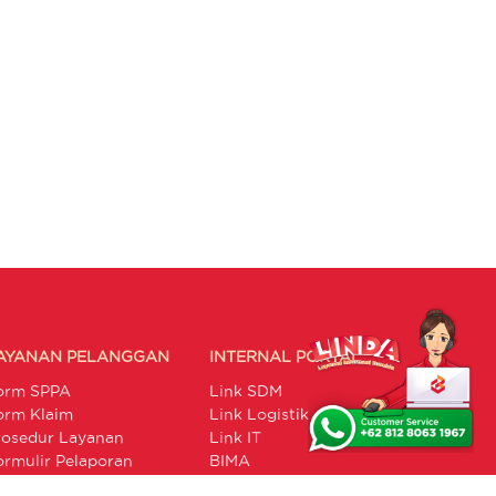
AYANAN PELANGGAN
INTERNAL PORTAL
orm SPPA
Link SDM
orm Klaim
Link Logistik
rosedur Layanan
Link IT
ormulir Pelaporan
BIMA