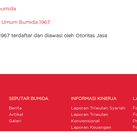
bumida
i Umum Bumida 1967
7 terdaftar dan diawasi oleh Otoritas Jasa
SEPUTAR BUMIDA
INFORMASI KINERJA
L
Berita
Laporan Triwulan Syariah
F
Artikel
Laporan Triwulan
F
Galeri
Konvensional
P
Laporan Keuangan
F
Publikasi Pengaduan