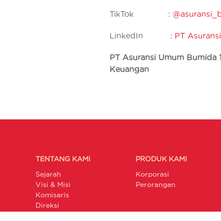
TikTok :
@asuransi_
LinkedIn :
PT Asurans
PT Asuransi Umum Bumida 196
Keuangan
TENTANG KAMI
PRODUK KAMI
Sejarah
Korporasi
Visi & Misi
Perorangan
Komisaris
Direksi