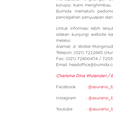
korupsi. Kami menghimbau 
Bumida mematuhi pedoman
pencegahan penyuapan dan m
Untuk informasi lebih lanj
silakan kunjungi website 
melalui:
Alamat: Jl. Wolter Monginsid
Telepon: (021) 7222685 (Hu
Fax: (021) 72800474 / 720
Email: headoffice@bumida.c
Charisma Dina Wulandari /
Facebook :
@asuransi_
Instagram :
@asuransi_
Youtube :
@asuransi_