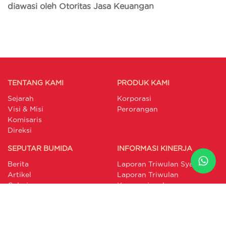
diawasi oleh Otoritas Jasa Keuangan
TENTANG KAMI
PRODUK KAMI
Sejarah
Korporasi
Visi & Misi
Perorangan
Komisaris
Direksi
SEPUTAR BUMIDA
INFORMASI KINERJA
Berita
Laporan Triwulan Syariah
Artikel
Laporan Triwulan
Galeri
Konvensional
Laporan Keuangan
Publikasi Pengaduan
Laporan GCG