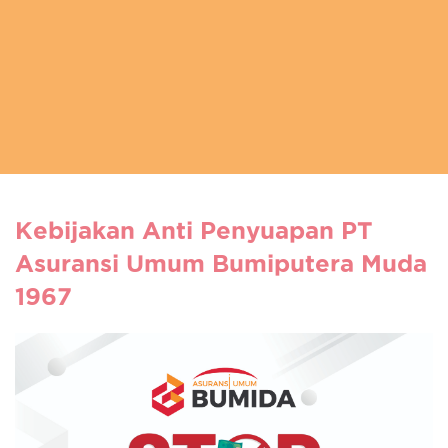
Kebijakan Anti Penyuapan PT
Asuransi Umum Bumiputera Muda
1967