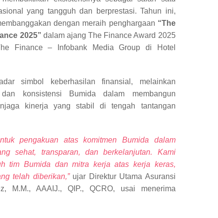
ional yang tangguh dan berprestasi. Tahun ini,
membanggakan dengan meraih penghargaan
“The
rance 2025”
dalam ajang The Finance Award 2025
The Finance – Infobank Media Group di Hotel
dar simbol keberhasilan finansial, melainkan
n dan konsistensi Bumida dalam membangun
njaga kinerja yang stabil di tengah tantangan
entuk pengakuan atas komitmen Bumida dalam
ng sehat, transparan, dan berkelanjutan. Kami
uh tim Bumida dan mitra kerja atas kerja keras,
ng telah diberikan,”
ujar Direktur Utama Asuransi
z, M.M., AAAIJ., QIP., QCRO, usai menerima