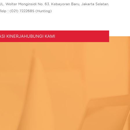
JL. Wolter Monginsidi No. 63. Kebayoran Baru, Jakarta Selatan.
Telp : (021) 7222685 (Hunting)
SI KINERJA
HUBUNGI KAMI