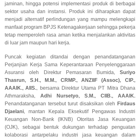
jaminan, hingga potensi implementasi produk di berbagai
sektor usaha dan instansi. Produk ini diharapkan dapat
menjadi alternatif perlindungan yang mampu melengkapi
manfaat program BPJS Ketenagakerjaan sehingga pekerja
tetap memperoleh rasa aman ketika menjalankan aktivitas
di luar jam maupun hari kerja.
Puncak kegiatan ditandai dengan penandatanganan
Perjanjian Kerja Sama Keperantaraan Penyelenggaraan
Asuransi oleh Direktur Pemasaran Bumida,
Suriyo
Thasrun, S.H., M.M., CRMP., ANZIIF (Assoc), CIP.,
AAAIK., AIIS.
, bersama Direktur Utama PT Mitra Dhana
Athmaraksha,
Adhi Nursetyo, S.M., CIIB., AAAIK.
Penandatanganan tersebut turut disaksikan oleh
Firdaus
Djaelani
, mantan Kepala Eksekutif Pengawas Industri
Keuangan Non-Bank (IKNB) Otoritas Jasa Keuangan
(OJK), sebagai bentuk dukungan terhadap penguatan
kolaborasi antarpelaku industri jasa keuangan dalam