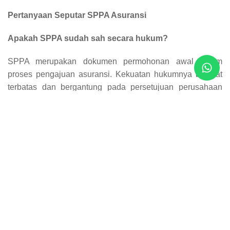
Pertanyaan Seputar SPPA Asuransi
Apakah SPPA sudah sah secara hukum?
SPPA merupakan dokumen permohonan awal dalam
proses pengajuan asuransi. Kekuatan hukumnya bersifat
terbatas dan bergantung pada persetujuan perusahaan
asuransi serta ketentuan yang berlaku.
Apa perbedaan SPPA dengan polis asuransi?
SPPA berfungsi sebagai permintaan awal untuk
mendapatkan perlindungan asuransi, sedangkan polis
merupakan kontrak final yang mengikat secara hukum dan
menjadi dasar pelaksanaan klaim.
Kapan SPPA digunakan dalam proses asuransi?