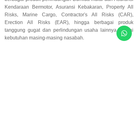
Kendaraan Bermotor, Asuransi Kebakaran, Property All
Risks, Marine Cargo, Contractor's All Risks (CAR),
Erection All Risks (EAR), hingga berbagai produk
tanggung gugat dan perlindungan usaha lainnya sesuai
kebutuhan masing-masing nasabah.
Penandatanganan PKS dilakukan oleh perwakilan kedua
institusi dan disaksikan langsung oleh jajaran manajemen
dari Bumida maupun Bank Syariah Indonesia. Momen
tersebut menjadi simbol dimulainya babak baru kolaborasi
antara kedua lembaga dalam memperkuat ekosistem
layanan keuangan dan perlindungan di Sulawesi Utara.
Pada kesempatan yang sama, dilakukan pula penyerahan
plakat dan cendera mata sebagai simbol apresiasi dan
komitmen bersama untuk menjaga hubungan kemitraan
yang telah terjalin. Penyerahan simbolis dilakukan oleh
Radiktya Dwi Putra, S.Kom., M.M.
selaku Direktur