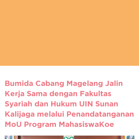
Bumida Cabang Magelang Jalin
Kerja Sama dengan Fakultas
Syariah dan Hukum UIN Sunan
Kalijaga melalui Penandatanganan
MoU Program MahasiswaKoe