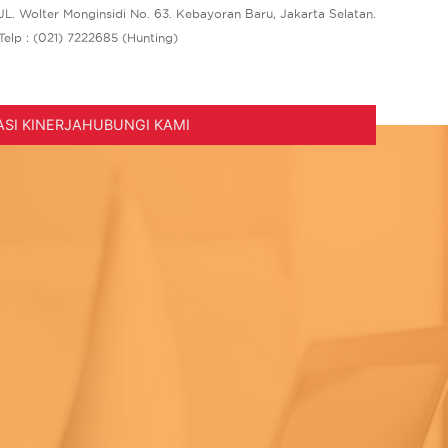
JL. Wolter Monginsidi No. 63. Kebayoran Baru, Jakarta Selatan.
Telp : (021) 7222685 (Hunting)
SI KINERJA
HUBUNGI KAMI