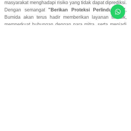
masyarakat menghadapi risiko yang tidak dapat diprediksi.
Dengan semangat
"Berikan Proteksi Perlindungan"
,
Bumida akan terus hadir memberikan layanan terbaik,
memperkuat hubungan dengan para mitra, serta menjadi
perusahaan asuransi umum yang terpercaya bagi
masyarakat Indonesia.
Melalui kegiatan ini, Bumida Cabang Batam kembali
menegaskan komitmennya untuk terus hadir sebagai mitra
perlindungan yang terpercaya bagi institusi pendidikan,
masyarakat, dan berbagai sektor lainnya. Dengan
dukungan jaringan Bumida yang telah berpengalaman
lebih dari lima dekade di industri asuransi umum
Indonesia, Bumida Cabang Batam akan terus berupaya
memberikan pelayanan terbaik serta memastikan setiap
peserta memperoleh haknya sesuai ketentuan polis yang
berlaku.