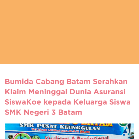
Bumida Cabang Batam Serahkan
Klaim Meninggal Dunia Asuransi
SiswaKoe kepada Keluarga Siswa
SMK Negeri 3 Batam