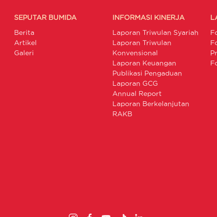
SEPUTAR BUMIDA
INFORMASI KINERJA
L
Berita
Laporan Triwulan Syariah
F
Artikel
Laporan Triwulan
F
Galeri
Konvensional
P
Laporan Keuangan
F
Publikasi Pengaduan
Laporan GCG
Annual Report
Laporan Berkelanjutan
RAKB