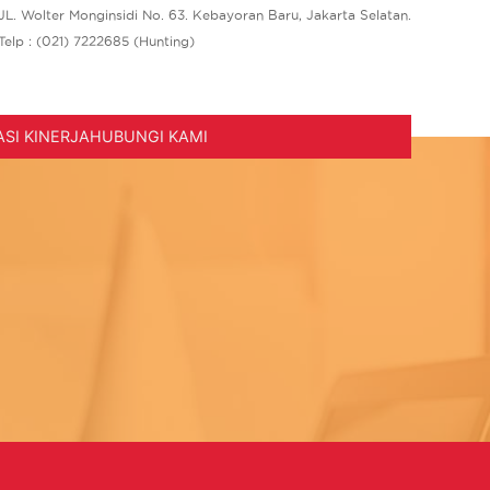
JL. Wolter Monginsidi No. 63. Kebayoran Baru, Jakarta Selatan.
Telp : (021) 7222685 (Hunting)
SI KINERJA
HUBUNGI KAMI