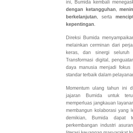
ini, Bumida kembali menega
dengan ketangguhan
,
menin
berkelanjutan
, serta
mencip
kepentingan
.
Direksi Bumida menyampaikan
melainkan cerminan dari perj
keras, dan sinergi seluruh
Transformasi digital, penguat
daya manusia menjadi fokus u
standar terbaik dalam pelayana
Momentum ulang tahun ini d
jajaran Bumida untuk ter
memperluas jangkauan layanan,
membangun kolaborasi yang le
demikian, Bumida dapat te
perkembangan industri asura
literasi keuangan masyarakat I