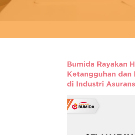
Bumida Rayakan 
Ketangguhan dan 
di Industri Asuran