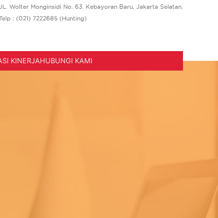
JL. Wolter Monginsidi No. 63. Kebayoran Baru, Jakarta Selatan.
Telp : (021) 7222685 (Hunting)
SI KINERJA
HUBUNGI KAMI