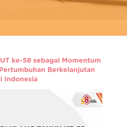
HUT ke-58 sebagai Momentum
Pertumbuhan Berkelanjutan
si Indonesia