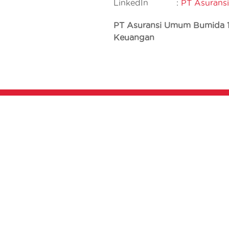
LinkedIn :
PT Asurans
PT Asuransi Umum Bumida 196
Keuangan
TENTANG KAMI
PRODUK KAMI
Sejarah
Korporasi
Visi & Misi
Perorangan
Komisaris
Direksi