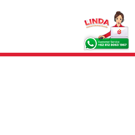
AYANAN PELANGGAN
INTERNAL PORTAL
orm SPPA
Link SDM
orm Klaim
Link Logistik
rosedur Layanan
Link IT
ormulir Pelaporan
BIMA