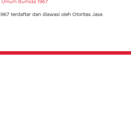
i Umum Bumida 1967
7 terdaftar dan diawasi oleh Otoritas Jasa
SEPUTAR BUMIDA
INFORMASI KINERJA
L
Berita
Laporan Triwulan Syariah
F
Artikel
Laporan Triwulan
F
Galeri
Konvensional
P
Laporan Keuangan
F
Publikasi Pengaduan
Laporan GCG
Annual Report
Laporan Berkelanjutan